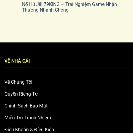
–
Chơi
có
Nổ Hũ Jili 79KING – Trải Nghiệm Game Nhận
Tham
Vietlott
bình
Gia
Max
luận
Thưởng Nhanh Chóng
An
4D
ở
Toàn
79KING
Vua
Không
–
Hải
có
Hướng
Tặc
bình
Dẫn
79KING
luận
Chuẩn
–
ở
Xác
Game
Nổ
Slot
Hũ
Hấp
Jili
Dẫn,
79KING
Thưởng
–
Lớn
Trải
Mỗi
Nghiệm
VỀ NHÀ CÁI
Lượt
Game
Nhận
Thưởng
Nhanh
Chóng
Về Chúng Tôi
Quyền Riêng Tư
Chính Sách Bảo Mật
Miễn Trừ Trách Nhiệm
Điều Khoản & Điều Kiện