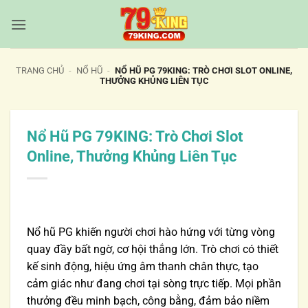
Bỏ
qua
nội
dung
TRANG CHỦ
-
NỔ HŨ
-
NỔ HŨ PG 79KING: TRÒ CHƠI SLOT ONLINE,
THƯỞNG KHỦNG LIÊN TỤC
Nổ Hũ PG 79KING: Trò Chơi Slot
Online, Thưởng Khủng Liên Tục
Nổ hũ PG khiến người chơi hào hứng với từng vòng
quay đầy bất ngờ, cơ hội thắng lớn. Trò chơi có thiết
kế sinh động, hiệu ứng âm thanh chân thực, tạo
cảm giác như đang chơi tại sòng trực tiếp. Mọi phần
thưởng đều minh bạch, công bằng, đảm bảo niềm