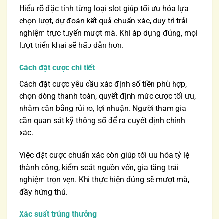
Hiểu rõ đặc tính từng loại slot giúp tối ưu hóa lựa
chọn lượt, dự đoán kết quả chuẩn xác, duy trì trải
nghiệm trực tuyến mượt mà. Khi áp dụng đúng, mọi
lượt triển khai sẽ hấp dẫn hơn.
Cách đặt cược chi tiết
Cách đặt cược yêu cầu xác định số tiền phù hợp,
chọn dòng thanh toán, quyết định mức cược tối ưu,
nhằm cân bằng rủi ro, lợi nhuận. Người tham gia
cần quan sát kỹ thông số để ra quyết định chính
xác.
Việc đặt cược chuẩn xác còn giúp tối ưu hóa tỷ lệ
thành công, kiểm soát nguồn vốn, gia tăng trải
nghiệm trọn vẹn. Khi thực hiện đúng sẽ mượt mà,
đầy hứng thú.
Xác suất trúng thưởng