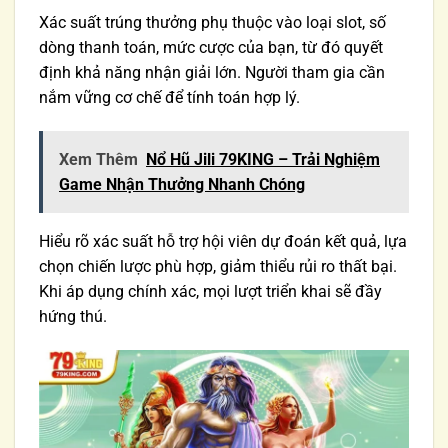
Xác suất trúng thưởng phụ thuộc vào loại slot, số
dòng thanh toán, mức cược của bạn, từ đó quyết
định khả năng nhận giải lớn. Người tham gia cần
nắm vững cơ chế để tính toán hợp lý.
Xem Thêm
Nổ Hũ Jili 79KING – Trải Nghiệm
Game Nhận Thưởng Nhanh Chóng
Hiểu rõ xác suất hỗ trợ hội viên dự đoán kết quả, lựa
chọn chiến lược phù hợp, giảm thiểu rủi ro thất bại.
Khi áp dụng chính xác, mọi lượt triển khai sẽ đầy
hứng thú.