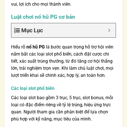
vui, lợi ích cho mọi thành viên.
Luật chơi nổ hũ PG cơ bản
Mục Lục
Hiểu rõ
nổ hũ PG
là bước quan trọng hỗ trợ hội viên
nắm bắt các loại slot phổ biến, cách đặt cược chi
tiết, xác suất trúng thưởng, từ đó tăng cơ hội thắng
lớn, trải nghiệm trọn vẹn. Khi làm chủ luật chơi, mọi
lượt triển khai sẽ chính xác, hợp lý, an toàn hơn.
Các loại slot phổ biến
Các loại slot bao gồm 3 trục, 5 trục, slot bonus, mỗi
loại có đặc điểm riêng về tỷ lệ trúng, hiệu ứng trực
quan. Người tham gia cần phân biệt để lựa chọn
phù hợp với kỹ năng, mục tiêu của mình.