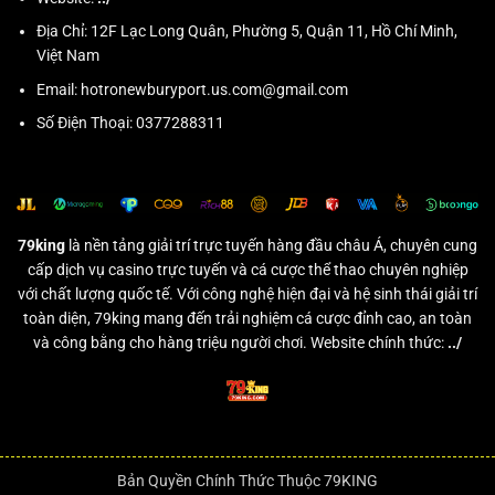
Địa Chỉ: 12F Lạc Long Quân, Phường 5, Quận 11, Hồ Chí Minh,
Việt Nam
Email: hotronewburyport.us.com@gmail.com
Số Điện Thoại: 0377288311
79king
là nền tảng giải trí trực tuyến hàng đầu châu Á, chuyên cung
cấp dịch vụ casino trực tuyến và cá cược thể thao chuyên nghiệp
với chất lượng quốc tế. Với công nghệ hiện đại và hệ sinh thái giải trí
toàn diện, 79king mang đến trải nghiệm cá cược đỉnh cao, an toàn
và công bằng cho hàng triệu người chơi. Website chính thức:
../
Bản Quyền Chính Thức Thuộc 79KING