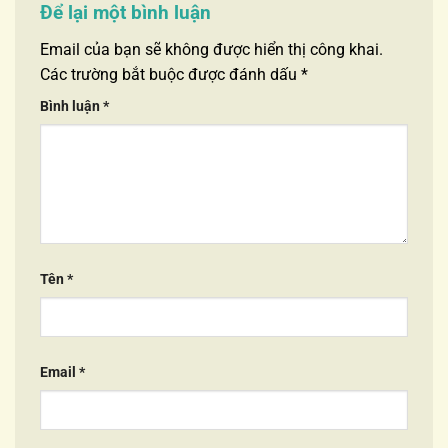
Để lại một bình luận
Email của bạn sẽ không được hiển thị công khai.
Các trường bắt buộc được đánh dấu
*
Bình luận
*
Tên
*
Email
*