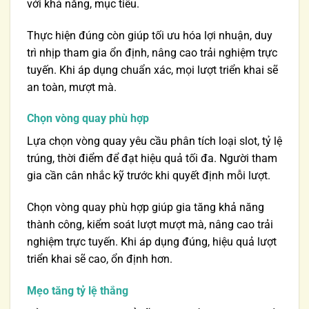
với khả năng, mục tiêu.
Thực hiện đúng còn giúp tối ưu hóa lợi nhuận, duy
trì nhịp tham gia ổn định, nâng cao trải nghiệm trực
tuyến. Khi áp dụng chuẩn xác, mọi lượt triển khai sẽ
an toàn, mượt mà.
Chọn vòng quay phù hợp
Lựa chọn vòng quay yêu cầu phân tích loại slot, tỷ lệ
trúng, thời điểm để đạt hiệu quả tối đa. Người tham
gia cần cân nhắc kỹ trước khi quyết định mỗi lượt.
Chọn vòng quay phù hợp giúp gia tăng khả năng
thành công, kiểm soát lượt mượt mà, nâng cao trải
nghiệm trực tuyến. Khi áp dụng đúng, hiệu quả lượt
triển khai sẽ cao, ổn định hơn.
Mẹo tăng tỷ lệ thắng