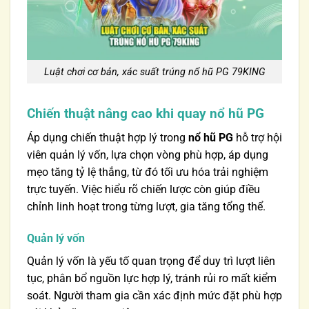
Luật chơi cơ bản, xác suất trúng nổ hũ PG 79KING
Chiến thuật nâng cao khi quay nổ hũ PG
Áp dụng chiến thuật hợp lý trong
nổ hũ PG
hỗ trợ hội
viên quản lý vốn, lựa chọn vòng phù hợp, áp dụng
mẹo tăng tỷ lệ thắng, từ đó tối ưu hóa trải nghiệm
trực tuyến. Việc hiểu rõ chiến lược còn giúp điều
chỉnh linh hoạt trong từng lượt, gia tăng tổng thể.
Quản lý vốn
Quản lý vốn là yếu tố quan trọng để duy trì lượt liên
tục, phân bổ nguồn lực hợp lý, tránh rủi ro mất kiểm
soát. Người tham gia cần xác định mức đặt phù hợp