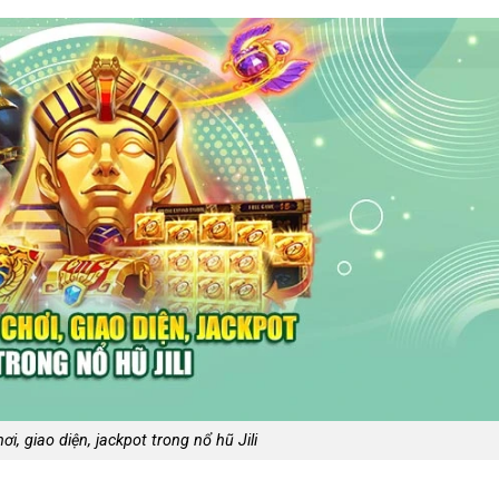
ơi, giao diện, jackpot trong nổ hũ Jili