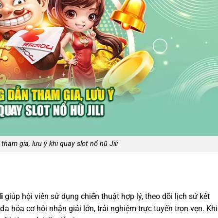
ham gia, lưu ý khi quay slot nổ hũ Jili
i
giúp hội viên sử dụng chiến thuật hợp lý, theo dõi lịch sử kết
đa hóa cơ hội nhận giải lớn, trải nghiệm trực tuyến trọn vẹn. Khi