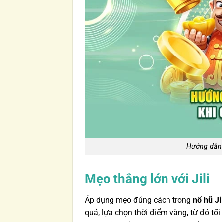
Hướng dẫn t
Mẹo thắng lớn với Jili
Áp dụng mẹo đúng cách trong
nổ hũ Jil
quả, lựa chọn thời điểm vàng, từ đó tối 