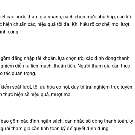
i
 biết các bước tham gia nhanh, cách chọn mức phù hợp, các lưu
 hiện chuẩn xác, hiệu quả tối đa. Khi hiểu rõ cơ chế, mọi lượt
hành công.
gồm đăng nhập tài khoản, lựa chọn trò, xác định dòng thanh
i nghiệm diễn ra liền mạch, thuận tiện. Người tham gia cần theo
o tác quan trọng.
iểm soát lượt, tối ưu hóa cơ hội, duy trì trải nghiệm trực tuyến
n thực hiện sẽ hiệu quả, mượt mà.
bao gồm xác định ngân sách, cân nhắc số dòng thanh toán, tỷ
. Người tham gia cần tính toán kỹ để quyết định đúng.