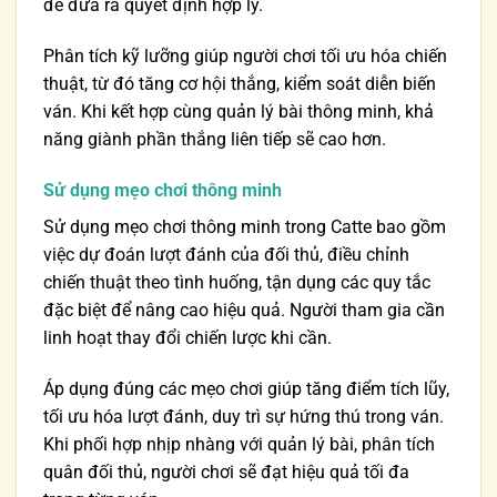
để đưa ra quyết định hợp lý.
Phân tích kỹ lưỡng giúp người chơi tối ưu hóa chiến
thuật, từ đó tăng cơ hội thắng, kiểm soát diễn biến
ván. Khi kết hợp cùng quản lý bài thông minh, khả
năng giành phần thắng liên tiếp sẽ cao hơn.
Sử dụng mẹo chơi thông minh
Sử dụng mẹo chơi thông minh trong Catte bao gồm
việc dự đoán lượt đánh của đối thủ, điều chỉnh
chiến thuật theo tình huống, tận dụng các quy tắc
đặc biệt để nâng cao hiệu quả. Người tham gia cần
linh hoạt thay đổi chiến lược khi cần.
Áp dụng đúng các mẹo chơi giúp tăng điểm tích lũy,
tối ưu hóa lượt đánh, duy trì sự hứng thú trong ván.
Khi phối hợp nhịp nhàng với quản lý bài, phân tích
quân đối thủ, người chơi sẽ đạt hiệu quả tối đa