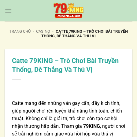
Bỏ
qua
nội
dung
TRANG CHỦ
-
CASINO
-
CATTE 79KING – TRÒ CHƠI BÀI TRUYỀN
THỐNG, DỄ THẮNG VÀ THÚ VỊ
Catte 79KING – Trò Chơi Bài Truyền
Thống, Dễ Thắng Và Thú Vị
Catte mang đến những ván gay cấn, đầy kịch tính,
giúp người chơi rèn luyện khả năng tính toán, chiến
thuật. Không chỉ là giải trí, trò chơi còn tạo cơ hội
nhận thưởng hấp dẫn. Tham gia
79KING
, người chơi
sẽ trải nghiệm cảm giác vừa hồi hộp vừa thú vị