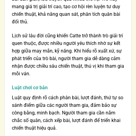
mang giá trị giải trí cao, tạo cơ hội rèn luyện tư duy
chiến thuật, khả năng quan sát, phân tích quân bài
đối thủ.
Lịch sử lâu đời cũng khiến Catte trở thành trò giải trí
quen thuộc, được nhiều người yêu thích nhờ sự kết
hợp giữa may mắn, kỹ năng. Khi hiểu rõ xuất xứ, sự
phát triển của trò bài, người tham gia dễ dàng cảm
nhận được chiều sâu chiến thuật, thú vị khi tham gia
mỗi ván.
Luật chơi cơ bản
Luật quy định rõ cách phân bài, lượt đánh, thứ tự so
sánh điểm giữa các người tham gia, đảm bảo sự
công bằng, minh bạch. Người tham gia cần nắm
chắc số quân, cách xếp bài, lượt đánh để triển khai
chiến thuật hiệu quả.